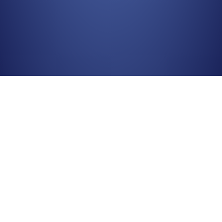
Вход без регистрации
Продолжить с
Google
Другие сервисы для входа...
Нужна помощь?
/
Войти через email